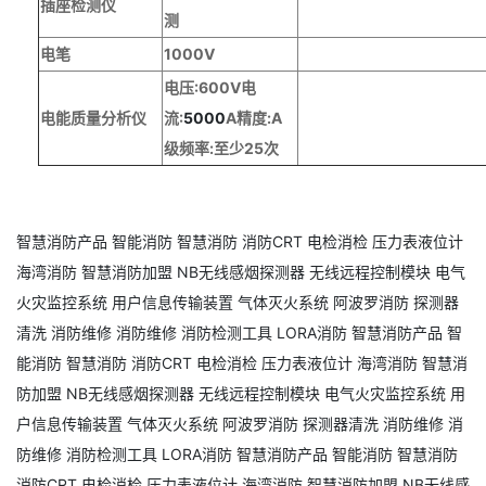
插座检测仪
测
电笔
1000V
电压:600V电
电能质量分析仪
流:
5000
A精度:A
级频率:至少25次
智慧消防产品
智能消防
智慧消防
消防CRT
电检消检
压力表液位计
海湾消防
智慧消防加盟
NB无线感烟探测器
无线远程控制模块
电气
火灾监控系统
用户信息传输装置
气体灭火系统
阿波罗消防
探测器
清洗
消防维修
消防维修
消防检测工具
LORA消防
智慧消防产品
智
能消防
智慧消防
消防CRT
电检消检
压力表液位计
海湾消防
智慧消
防加盟
NB无线感烟探测器
无线远程控制模块
电气火灾监控系统
用
户信息传输装置
气体灭火系统
阿波罗消防
探测器清洗
消防维修
消
防维修
消防检测工具
LORA消防
智慧消防产品
智能消防
智慧消防
消防CRT
电检消检
压力表液位计
海湾消防
智慧消防加盟
NB无线感