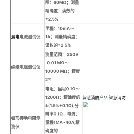
阻：
60M
Ω；测量
精确度：读数的
±
2.5%
里程：
10mA
～
漏电
电流测试仪
1A
；测量精确度：
读数的
±2.5%
测量范围：
250V
0.01 M
Ω～
绝缘电阻测试仪
10000 M
Ω；精度
2%
电阻：里程
0.1Ω～
1200Ω；精确度的
智慧消防产品
智慧消防
±(1.5%+0.1Ω);分
辨率0.1Ω；电流：
钳
形
接地电阻测
量程1MA~
4
0A,精
测仪
确度的