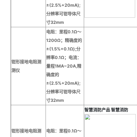
±(2.5%+20mA);
分辨率可钳导体尺
寸32mm
电阻：里程
0.1Ω～
1200Ω；精确度的
±(1.5%+0.1Ω);分
辨率0.1Ω；电流：
钳
形
接地电阻测
量程1MA~
2
0A,精
测仪
确度的
±(2.5%+20mA);
分辨率可钳导体尺
寸32mm
智慧消防产品
智慧消防
钳
形
接地电阻测
电阻：里程
0.1Ω～